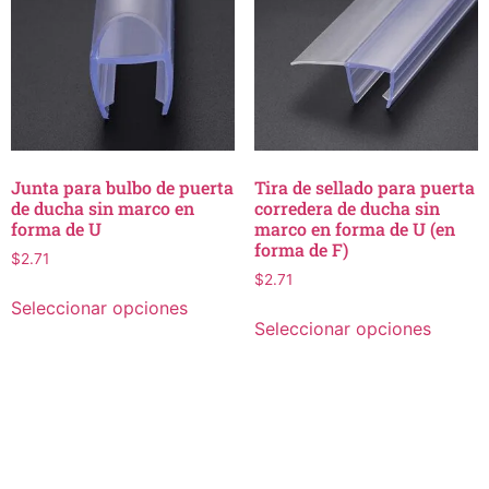
Junta para bulbo de puerta
Tira de sellado para puerta
de ducha sin marco en
corredera de ducha sin
forma de U
marco en forma de U (en
forma de F)
$
2.71
$
2.71
Seleccionar opciones
Seleccionar opciones