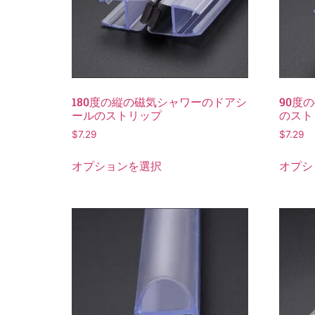
180度の縦の磁気シャワーのドアシ
90度
ールのストリップ
のスト
$
7.29
$
7.29
オプションを選択
オプシ