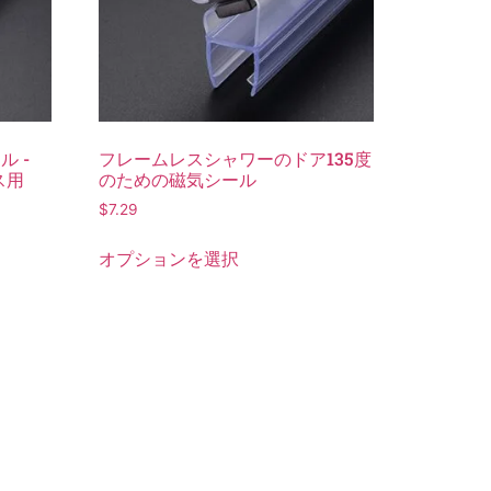
ル -
フレームレスシャワーのドア135度
ス用
のための磁気シール
$
7.29
オプションを選択