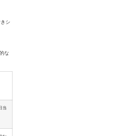
付きシ
的な
日当