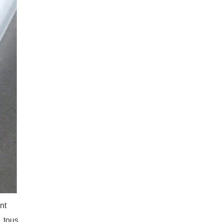
nt
, tous