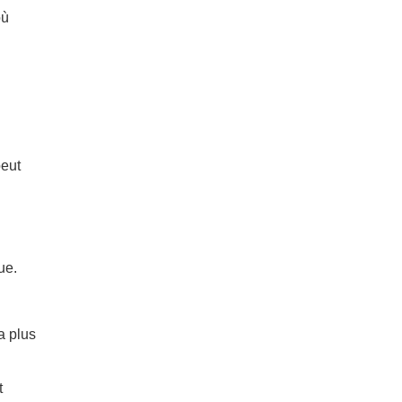
ù
peut
ue.
a plus
t