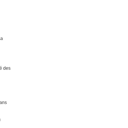
sa
té des
dans
u