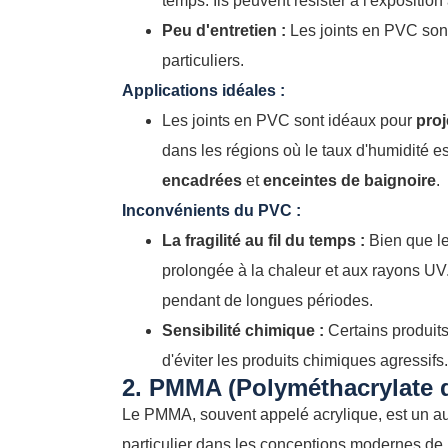
temps. Ils peuvent résister à l'exposition
Peu d'entretien :
Les joints en PVC sont
particuliers.
Applications idéales :
Les joints en PVC sont idéaux pour
proj
dans les régions où le taux d'humidité e
encadrées
et
enceintes de baignoire
.
Inconvénients du PVC :
La fragilité au fil du temps :
Bien que le
prolongée à la chaleur et aux rayons UV. 
pendant de longues périodes.
Sensibilité chimique :
Certains produit
d'éviter les produits chimiques agressifs.
2. PMMA (Polyméthacrylate 
Le PMMA, souvent appelé acrylique, est un aut
particulier dans les conceptions modernes de