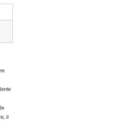
rre
llente
de
, il