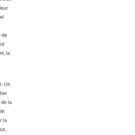
leur
el
e de
nd
t, la
e. Un
cher
 de la
té.
r la
ce,