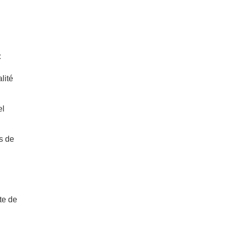
:
lité
el
ts de
te de