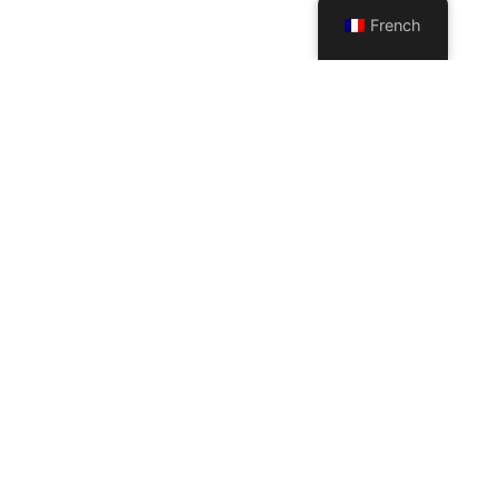
French
Options de couleurs
populaires
La surface et la couleur peuvent être personnalisées : mat,