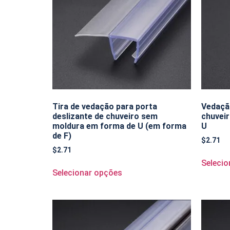
Tira de vedação para porta
Vedaçã
deslizante de chuveiro sem
chuvei
moldura em forma de U (em forma
U
de F)
$
2.71
$
2.71
Selecio
Selecionar opções