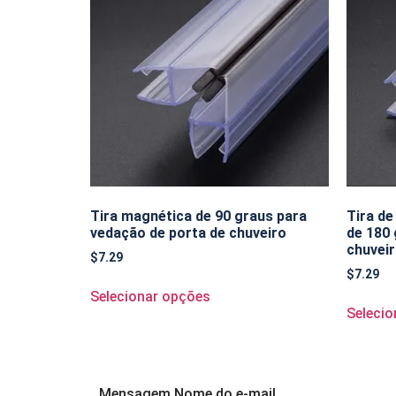
Tira magnética de 90 graus para
Tira de
vedação de porta de chuveiro
de 180 
chuvei
$
7.29
$
7.29
Selecionar opções
Selecio
Mensagem Nome do e-mail