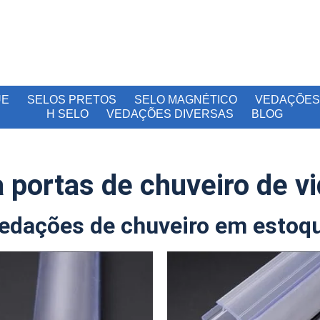
UE
SELOS PRETOS
SELO MAGNÉTICO
VEDAÇÕES
H SELO
VEDAÇÕES DIVERSAS
BLOG
 portas de chuveiro de vi
edações de chuveiro em estoq