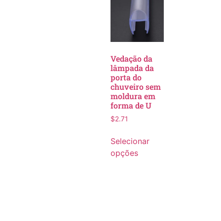
Vedação da
lâmpada da
porta do
chuveiro sem
moldura em
forma de U
$
2.71
Selecionar
opções